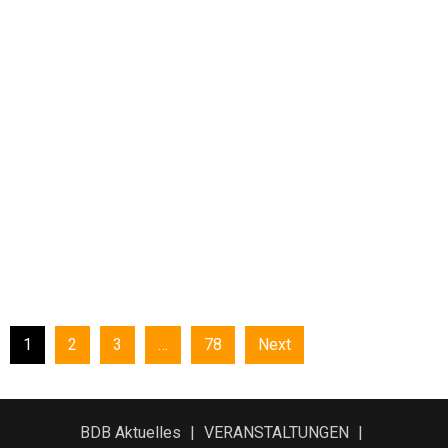
1
2
3
…
78
Next
BDB Aktuelles
VERANSTALTUNGEN