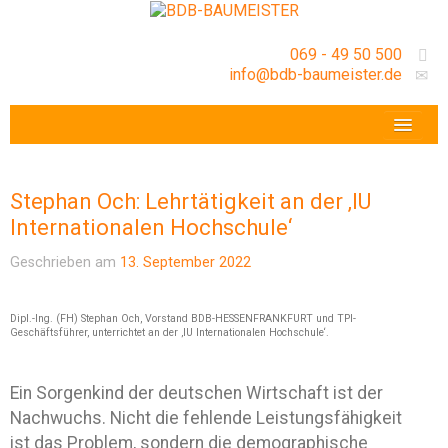
069 - 49 50 500
info@bdb-baumeister.de
VERANSTALTUNGEN
BDB-HESSENFRANKFURT E.V.
Stephan Och: Lehrtätigkeit an der ‚IU
GESCHÄFTSSTELLE
Internationalen Hochschule‘
Geschrieben am
13. September 2022
Dipl.-Ing. (FH) Stephan Och, Vorstand BDB-HESSENFRANKFURT und TPI-
Geschäftsführer, unterrichtet an der ‚IU Internationalen Hochschule‘.
Ein Sorgenkind der deutschen Wirtschaft ist der
Nachwuchs. Nicht die fehlende Leistungsfähigkeit
ist das Problem, sondern die demographische