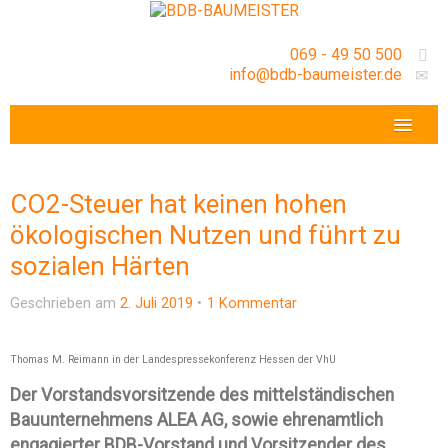
069 - 49 50 500
info@bdb-baumeister.de
VERANSTALTUNGEN
BDB-HESSENFRANKFURT E.V.
CO2-Steuer hat keinen hohen
GESCHÄFTSSTELLE
ökologischen Nutzen und führt zu
sozialen Härten
Geschrieben am
2. Juli 2019
1 Kommentar
Thomas M. Reimann in der Landespressekonferenz Hessen der VhU
Der Vorstandsvorsitzende des mittelständischen
Bauunternehmens ALEA AG, sowie ehrenamtlich
engagierter BDB-Vorstand und Vorsitzender des