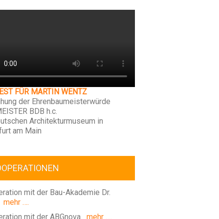
FEST FÜR MARTIN WENTZ
ihung der Ehrenbaumeisterwürde
EISTER BDB h.c.
utschen Architekturmuseum in
furt am Main
OOPERATIONEN
ration mit der Bau-Akademie Dr.
mehr ….
ration mit der ABGnova
mehr ….