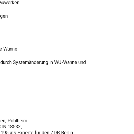
bauwerken
ngen
ze Wanne
 durch Systemänderung in WU-Wanne und
den, Pohlheim
DIN 18533,
95 als Experte für den ZDB Berlin,