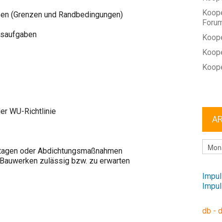
Koope
sen (Grenzen und Randbedingungen)
Foru
gsaufgaben
Koope
Koope
Koope
der WU-Richtlinie
A
ARCHI
ektagen oder Abdichtungsmaßnahmen
Bauwerken zulässig bzw. zu erwarten
Impul
Impul
db - 