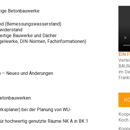
ssige Betonbauwerke
und (Bemessungswasserstand)
widerstand
seitige Bauwerke und Dächer
gelwerke, DIN-Normen, Fachinformationen)
EIN 
Verle
BAUM
im De
tb – Neues und Änderungen
Frank
Betonbauwerken
K
rksplaner) bei der Planung von WU-
Koope
Koch
für hochwertig genutzte Räume NK A in BK 1
Koope