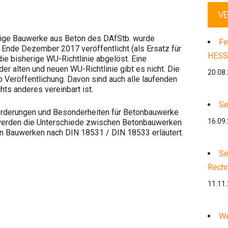
V
ssige Bauwerke aus Beton des DAfStb. wurde
Fe
n Ende Dezember 2017 veröffentlicht (als Ersatz für
HESS
die bisherige WU-Richtlinie abgelöst. Eine
der alten und neuen WU-Richtlinie gibt es nicht. Die
20.08
ab Veröffentlichung. Davon sind auch alle laufenden
ts anderes vereinbart ist.
Se
orderungen und Besonderheiten für Betonbauwerke
16.09
 werden die Unterschiede zwischen Betonbauwerken
en Bauwerken nach DIN 18531 / DIN 18533 erläutert.
Se
Rech
11.11
We