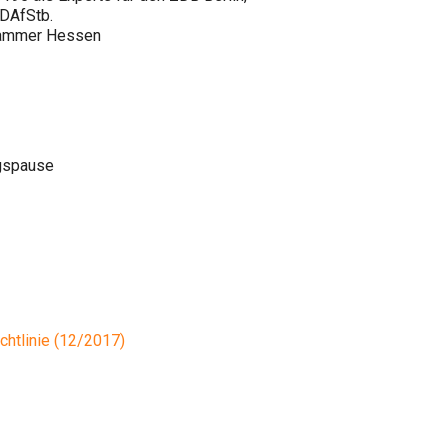
 DAfStb.
rkammer Hessen
agspause
chtlinie (12/2017)