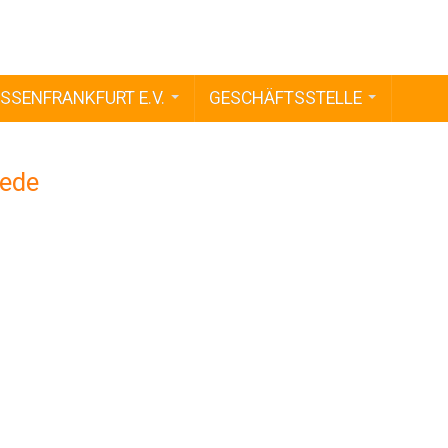
SSENFRANKFURT E.V.
GESCHÄFTSSTELLE
wede