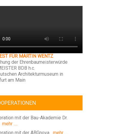
FEST FÜR MARTIN WENTZ
ihung der Ehrenbaumeisterwürde
EISTER BDB h.c.
utschen Architekturmuseum in
furt am Main
OOPERATIONEN
ration mit der Bau-Akademie Dr.
mehr ….
ration mit der ABGnova
mehr ….