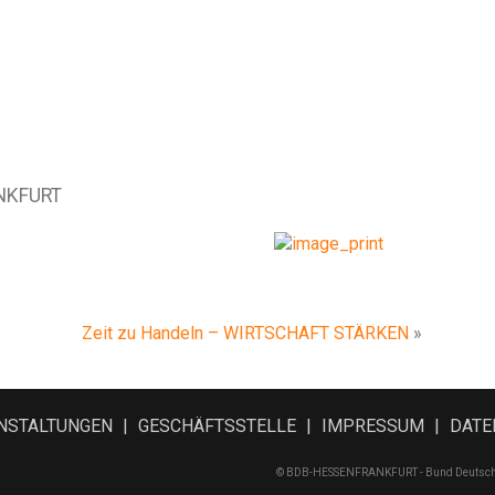
ANKFURT
Zeit zu Handeln – WIRTSCHAFT STÄRKEN
»
NSTALTUNGEN
GESCHÄFTSSTELLE
IMPRESSUM
DATE
© BDB-HESSENFRANKFURT - Bund Deutscher 