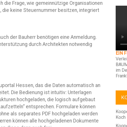
ch die Frage, wie gemeinnützige Organisationen
), die keine Steuer­nummer besitzen, integriert
auch der Bauherr benötigen eine Anmeldung.
Unterstützung durch Architekten notwendig
EIN 
Verle
BAUM
im De
Frank
auportal Hessen, das die Daten automatisch an
tet. Die Bedienung ist intuitiv: Unterlagen
K
kturen hochgeladen, die logisch aufgebaut
Laufzetteln“ entsprechen. Formulare können
Koope
, ohne als separates PDF hochgeladen werden
Koch
uherren können alle hochgeladenen Dokumente
Koope