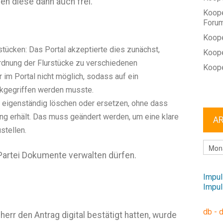
en diese dann auch frei.
Koope
Foru
Koope
tücken: Das Portal akzeptierte dies zunächst,
Koope
ordnung der Flurstücke zu verschiedenen
Koope
 im Portal nicht möglich, sodass auf ein
kgegriffen werden musste.
eigenständig löschen oder ersetzen, ohne dass
ung erhält. Das muss geändert werden, um eine klare
A
stellen.
ARCHI
e Partei Dokumente verwalten dürfen.
Impul
Impul
db - 
err den Antrag digital bestätigt hatten, wurde