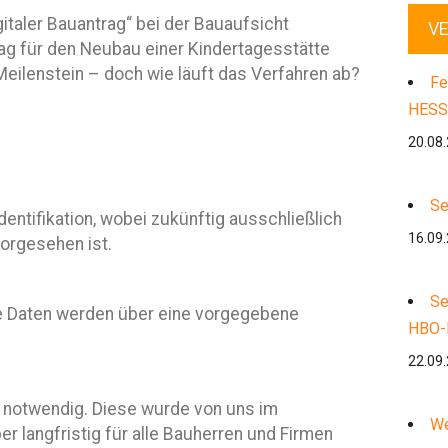
gitaler Bauantrag“ bei der Bauaufsicht
V
ag für den Neubau einer Kindertages­stätte
 Meilenstein – doch wie läuft das Verfahren ab?
Fe
HESS
20.08
Se
dentifikation, wobei zukünftig ausschließlich
16.09
vorgesehen ist.
Se
e Daten werden über eine vorgegebene
HBO-
22.09
R notwendig. Diese wurde von uns im
We
er langfristig für alle Bauherren und Firmen