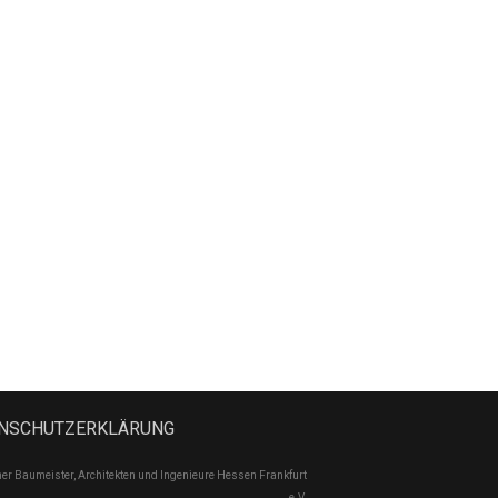
NSCHUTZERKLÄRUNG
Baumeister, Architekten und Ingenieure Hessen Frankfurt
e.V.