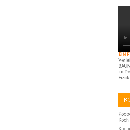
EIN 
Verle
BAUM
im De
Frank
K
Koope
Koch
Koope