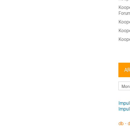
Koope
Foru
Koope
Koope
Koope
A
ARCHI
Impul
Impul
db - 