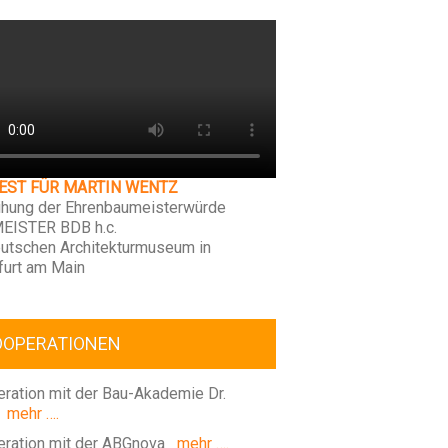
FEST FÜR MARTIN WENTZ
ihung der Ehrenbaumeisterwürde
EISTER BDB h.c.
utschen Architekturmuseum in
furt am Main
OOPERATIONEN
ration mit der Bau-Akademie Dr.
mehr ….
ration mit der ABGnova
mehr ….