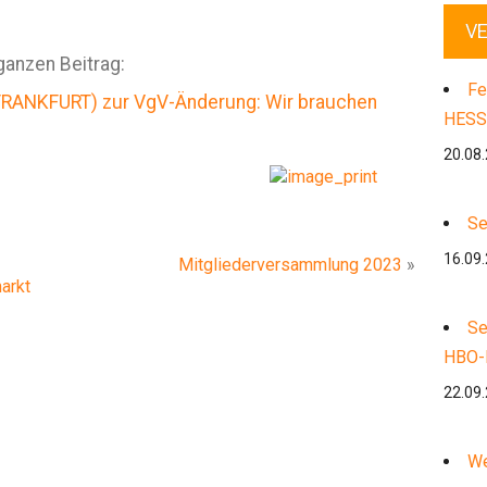
V
ganzen Beitrag:
Fe
ANKFURT) zur VgV-Änderung: Wir brauchen
HESS
20.08
Se
16.09
Mitgliederversammlung 2023
»
arkt
Se
HBO-
22.09
We