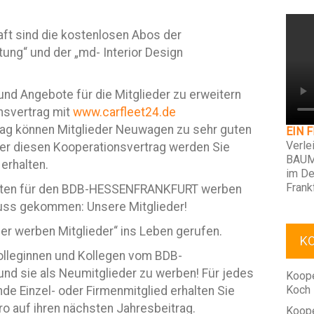
haft sind die kostenlosen Abos der
tung“ und der „md- Interior Design
und Angebote für die Mitglieder zu erweitern
nsvertrag mit
www.carfleet24.de
ag können Mitglieder Neuwagen zu sehr guten
EIN 
Verle
ber diesen Kooperationsvertrag werden Sie
BAUM
erhalten.
im De
Frank
esten für den BDB-HESSENFRANKFURT werben
uss gekommen: Unsere Mitglieder!
der werben Mitglieder“ ins Leben gerufen.
K
Kolleginnen und Kollegen vom BDB-
d sie als Neumitglieder zu werben! Für jedes
Koope
Koch
de Einzel- oder Firmenmitglied erhalten Sie
uro auf ihren nächsten Jahresbeitrag.
Koope