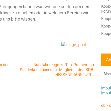
Koope
r Anregungen haben was wir tun könnten um den
Foru
iver zu machen oder in welchem Bereich wir
Koope
s uns bitte wissen.
Koope
Koope
A
n der
Nutzfahrzeuge zu Top-Preisen +++
Sonderkonditionen für Mitglieder des BDB-
ARCHI
HESSENFRANKFURT
»
Impul
Impul
db - 