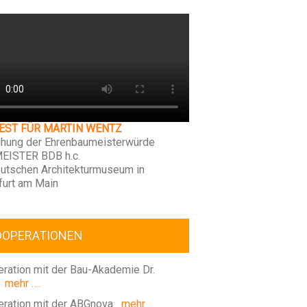
FEST FÜR MARTIN WENTZ
ihung der Ehrenbaumeisterwürde
EISTER BDB h.c.
utschen Architekturmuseum in
furt am Main
OOPERATIONEN
ration mit der Bau-Akademie Dr.
mehr ….
ration mit der ABGnova
mehr ….