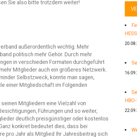
sen Sie also bitte trotzdem weiter!
V
Fe
HESS
20.08
verband außerordentlich wichtig. Mehr
rband politisch mehr Gehör. Durch mehr
ungen in verschieden Formaten durchgeführt
Se
mehr Mitglieder auch ein größeres Netzwerk.
16.09
minder Selbstzweck, könnte man sagen,
ile einer Mitgliedschaft im Folgenden
Se
HBO-
inen Mitgliedern eine Vielzahl von
Besichtigungen, Führungen und so weiter,
22.09
glieder deutlich preisgünstiger oder kostenlos
Ganz konkret bedeutet dies, dass bei
We
 pro Jahr als Mitglied Ihr Jahresbeitrag sich