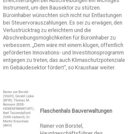
Erleichterungen bei Abschreibungen ein wichtiges
Instrument, um den Bausektor zu stützen.
Büroinhaber wünschten sich nicht nur Entlastungen
bei Steuervorauszahlungen. Es sei zu erwägen, den
Verlustrücktrag zu erleichtern und die
Abschreibungsmöglichkeiten für Büroinhaber zu
verbessern. „Dem wäre mit einem klugen, öffentlich
geförderten Innovations- und Investitionsprogramm
entgegen zu treten, das auch Klimaschutzpotenziale
im Gebäudesektor fördert“, so Kraushaar weiter.
Rainer von Borstel
(VbUH), Gerald Lipka
(BFW), Thomas M.
Reimann (BDB-
HESSENFRANKFURT),
Flaschenhals Bauverwaltungen
Axel Tausendpfund
(VdW südwest), Dr.
Martin Kraushaar
Rainer von Borstel,
(AKH)
Hauptgeschäftsführer des