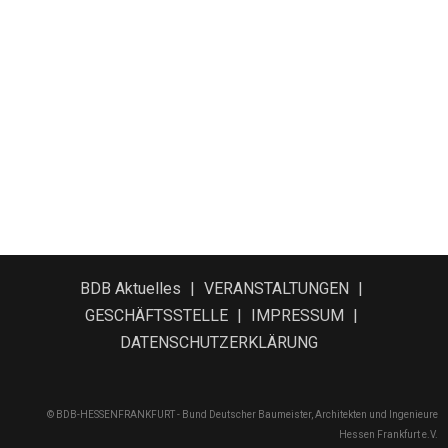
BDB Aktuelles
VERANSTALTUNGEN
GESCHÄFTSSTELLE
IMPRESSUM
DATENSCHUTZERKLÄRUNG
© BDB-HESSENFRANKFURT - Bund Deutscher Baumeister, Architekten und Ingenieure
Hessen Frankfurt e.V.