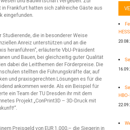
urwesen und Bauwirtschaft vergeben. Zur
in Frankfurt hatten sich zahlreiche Gäste aus
V
ik eingefunden.
Fe
HESS
r Studierende, die in besonderer Weise
20.08
nziellen Anreiz unterstützen und an die
is heranführen“, erläuterte VbU-Präsident
nen und Bauen, bei gleichzeitig guter Qualität
Se
ien dabei die Leitthemen der Förderpreise. Die
16.09
schulen stellten die Führungskräfte dar, auf
nken und praxisgerechten Lösungen es für die
dend ankommen werde. Als ein Beispiel für
Se
erte ein Team der TU Dresden ihr mit dem
HBO-
netes Projekt „ConPrint3D – 3D-Druck mit
22.09
kunft!“.
We
inem Preisgeld von EUR 1.000,– die Siegerin in