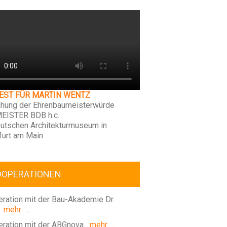
FEST FÜR MARTIN WENTZ
ihung der Ehrenbaumeisterwürde
EISTER BDB h.c.
utschen Architekturmuseum in
furt am Main
OOPERATIONEN
ration mit der Bau-Akademie Dr.
mehr ….
ration mit der ABGnova
mehr ….