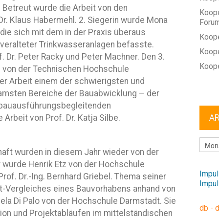
. Betreut wurde die Arbeit von den
Koope
Dr. Klaus Habermehl. 2. Siegerin wurde Mona
Foru
 die sich mit dem in der Praxis überaus
Koope
veralteter Trinkwasseranlagen befasste.
Koope
. Dr. Peter Racky und Peter Machner. Den 3.
Koope
el von der Technischen Hochschule
rer Arbeit einem der schwierigsten und
tsamsten Bereiche der Bauabwicklung – der
l bauausführungsbegleitenden
A
Arbeit von Prof. Dr. Katja Silbe.
ARCHI
chaft wurden in diesem Jahr wieder von der
r wurde Henrik Etz von der Hochschule
Impul
Prof. Dr.-Ing. Bernhard Griebel. Thema seiner
Impul
Ist-Vergleiches eines Bauvorhabens anhand von
iela Di Palo von der Hochschule Darmstadt. Sie
db - 
tion und Projektabläufen im mittelständischen