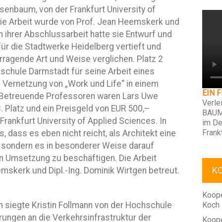
osenbaum, von der Frankfurt University of
ie Arbeit wurde von Prof. Jean Heemskerk und
In ihrer Abschlussarbeit hatte sie Entwurf und
ür die Stadtwerke Heidelberg vertieft und
ragende Art und Weise verglichen. Platz 2
schule Darmstadt für seine Arbeit eines
 Vernetzung von „Work und Life“ in einem
EIN 
. Betreuende Professoren waren Lars Uwe
Verle
. Platz und ein Preisgeld von EUR 500,–
BAUM
Frankfurt University of Applied Sciences. In
im De
Frank
s, dass es eben nicht reicht, als Architekt eine
 sondern es in besonderer Weise darauf
n Umsetzung zu beschäftigen. Die Arbeit
K
mskerk und Dipl.-Ing. Dominik Wirtgen betreut.
Koope
 siegte Kristin Follmann von der Hochschule
Koch
rungen an die Verkehrsinfrastruktur der
Koope