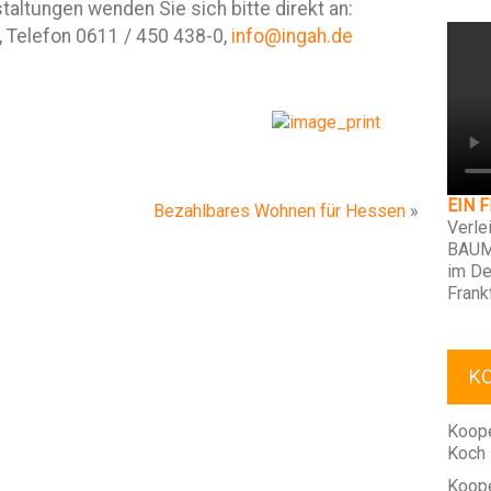
altungen wenden Sie sich bitte direkt an:
Telefon 0611 / 450 438-0,
info@ingah.de
EIN 
Bezahlbares Wohnen für Hessen
»
Verle
BAUM
im De
Frank
K
Koope
Koch
Koope