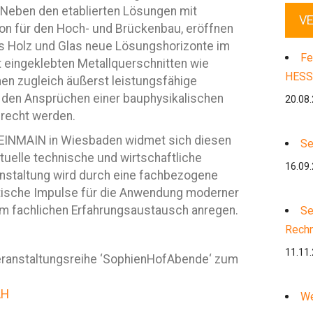
Neben den etablierten Lösungen mit
V
on für den Hoch- und Brückenbau, eröffnen
us Holz und Glas neue Lösungshorizonte im
Fe
t eingeklebten Metallquerschnitten wie
HESS
en zugleich äußerst leistungsfähige
e den Ansprüchen einer bauphysikalischen
20.08
recht werden.
EINMAIN in Wiesbaden widmet sich diesen
Se
uelle technische und wirtschaftliche
16.09
anstaltung wird durch eine fachbezogene
aktische Impulse für die Anwendung moderner
m fachlichen Erfahrungsaustausch anregen.
Se
Rech
11.11
ranstaltungsreihe ‘SophienHofAbende‘ zum
AH
We