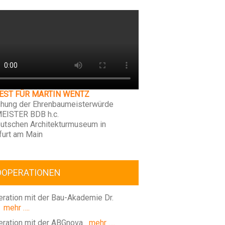
FEST FÜR MARTIN WENTZ
ihung der Ehrenbaumeisterwürde
EISTER BDB h.c.
utschen Architekturmuseum in
furt am Main
OOPERATIONEN
ration mit der Bau-Akademie Dr.
mehr ….
ration mit der ABGnova
mehr ….