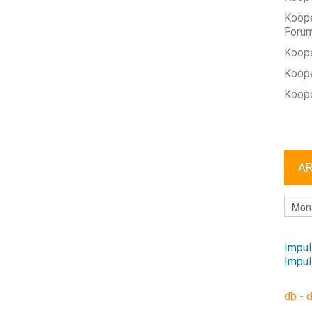
Koope
Foru
Koope
Koope
Koope
A
ARCHI
Impul
Impul
db - 