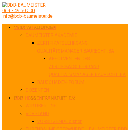
069 - 49 50 500
info@bdb-baumeister.de
VERANSTALTUNGEN
BAUMEISTER AKADEMIE
ZERTIFIKATSLEHRGANG:
QUALITÄTSMANAGER BAURECHT .BA
ABSOLVENTEN DES
ZERTIFIKATSLEHRGANG
QUALITÄTSMANAGER BAURECHT .BA
BAUSCHÄDEN-FORUM
DOZENTEN
BDB-HESSENFRANKFURT E.V.
WIR ÜBER UNS
VORSTAND
VORSITZENDE bisher
EHRENBAUMEISTERWÜRDE – BAUMEISTER BDB