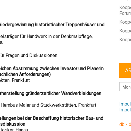
Koope
Foru
Koope
 Wiedergewinnung historistischer Treppenhäuser und
Koope
eisträger für Handwerk in der Denkmalpflege,
Koope
au
für Fragen und Diskussionen
reichen Abstimmung zwischen Investor und Planerin
A
achlichen Anforderungen)
kten, Frankfurt
ARCHI
rherstellung gründerzeitlicher Wandverkleidungen
Impul
Hembus Maler und Stuckwerkstätten, Frankfurt
Impul
llungen bei der Beschaffung historischer Bau- und
ssdiskussion
db - 
toriker, Hanau