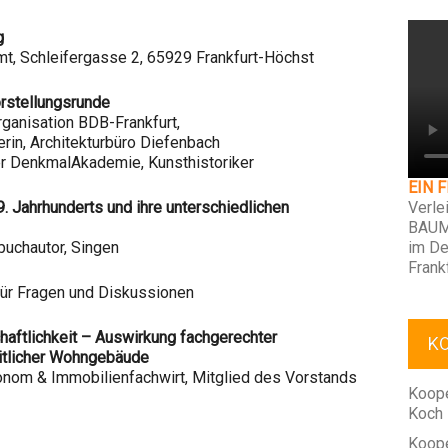
g
t, Schleifergasse 2, 65929 Frankfurt-Höchst
orstellungsrunde
rganisation BDB-Frankfurt,
terin, Architekturbüro Diefenbach
er DenkmalAkademie, Kunsthistoriker
EIN 
 Jahrhunderts und ihre unterschiedlichen
Verle
BAUM
buchautor, Singen
im De
Frank
für Fragen und Diskussionen
aftlichkeit – Auswirkung fachgerechter
K
itlicher Wohngebäude
onom & Immobilienfachwirt, Mitglied des Vorstands
Koope
Koch
Koope