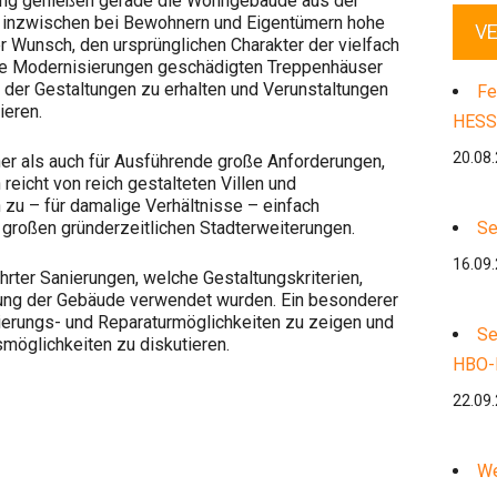
tung genießen gerade die Wohngebäude aus der
s inzwischen bei Bewohnern und Eigentümern hohe
V
r Wunsch, den ursprünglichen Charakter der vielfach
le Modernisierungen geschädigten Treppenhäuser
 der Gestaltungen zu erhalten und Verunstaltungen
Fe
ieren.
HESS
20.08
er als auch für Ausführende große Anforderungen,
eicht von reich gestalteten Villen und
 zu – für damalige Verhältnisse – einfach
großen gründerzeitlichen Stadterweiterungen.
Se
16.09
rter Sanierungen, welche Gestaltungskriterien,
htung der Gebäude verwendet wurden. Ein besonderer
ierungs- und Reparaturmöglichkeiten zu zeigen und
Se
smöglichkeiten zu diskutieren.
HBO-
22.09
We