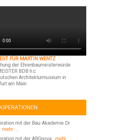
FEST FÜR MARTIN WENTZ
ihung der Ehrenbaumeisterwürde
EISTER BDB h.c.
utschen Architekturmuseum in
furt am Main
OOPERATIONEN
ration mit der Bau-Akademie Dr.
mehr ….
ration mit der ABGnova
mehr ….