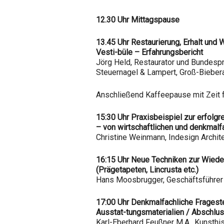
12.30 Uhr Mittagspause
13.45 Uhr Restaurierung, Erhalt und
Vesti-büle – Erfahrungsbericht
Jörg Held, Restaurator und Bundespr
Steuernagel & Lampert, Groß-Bieber
Anschließend Kaffeepause mit Zeit 
15:30 Uhr Praxisbeispiel zur erfolg
– von wirtschaftlichen und denkmalf
Christine Weinmann, Indesign Archite
16:15 Uhr Neue Techniken zur Wiede
(Prägetapeten, Lincrusta etc.)
Hans Moosbrugger, Geschäftsführer 
17:00 Uhr Denkmalfachliche Frageste
Ausstat-tungsmaterialien / Abschlu
Karl-Eberhard Feußner M.A., Kunsthis