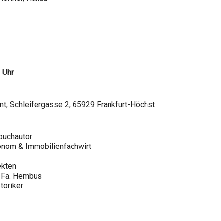
5 Uhr
t, Schleifergasse 2, 65929 Frankfurt-Höchst
hbuchautor
onom & Immobilienfachwirt
ekten
 Fa. Hembus
toriker