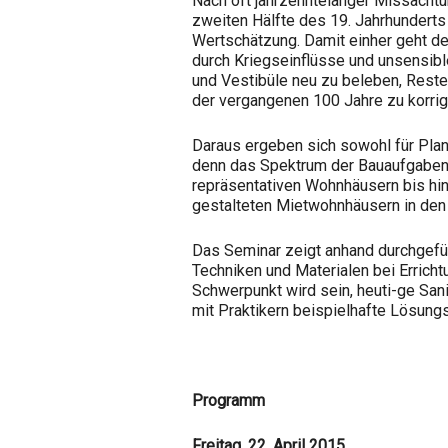
Nach oft jahrzehntelanger Missach
zweiten Hälfte des 19. Jahrhundert
Wertschätzung. Damit einher geht de
durch Kriegseinflüsse und unsensib
und Vestibüle neu zu beleben, Reste
der vergangenen 100 Jahre zu korrig
Daraus ergeben sich sowohl für Plan
denn das Spektrum der Bauaufgaben r
repräsentativen Wohnhäusern bis hin
gestalteten Mietwohnhäusern in den 
Das Seminar zeigt anhand durchgefüh
Techniken und Materialen bei Erric
Schwerpunkt wird sein, heuti-ge San
mit Praktikern beispielhafte Lösung
Programm
Freitag, 22. April 2015