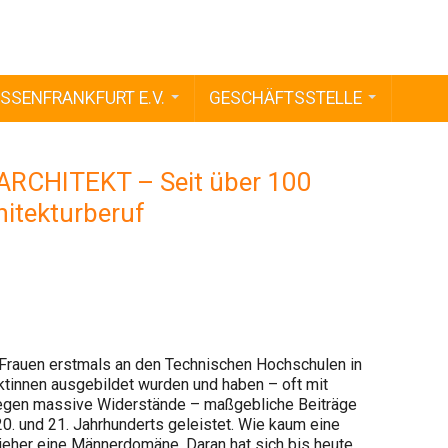
SSENFRANKFURT E.V.
GESCHÄFTSSTELLE
ARCHITEKT – Seit über 100
hitekturberuf
 Frauen erstmals an den Technischen Hochschulen in
ktinnen ausgebildet wurden und haben – oft mit
 gegen massive Widerstände – maßgebliche Beiträge
20. und 21. Jahrhunderts geleistet. Wie kaum eine
 jeher eine Männerdomäne. Daran hat sich bis heute