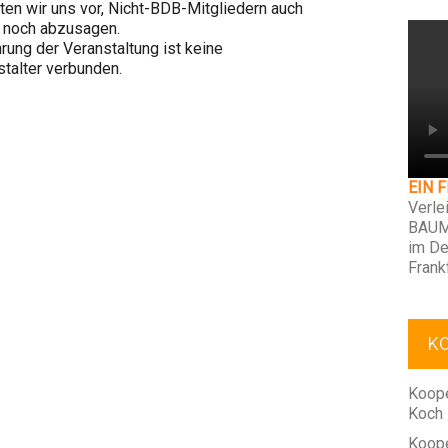
ten wir uns vor, Nicht-BDB-Mitgliedern auch
n noch abzusagen.
rung der Veranstaltung ist keine
talter verbunden.
EIN 
Verle
BAUM
im De
Frank
K
Koope
Koch
Koope