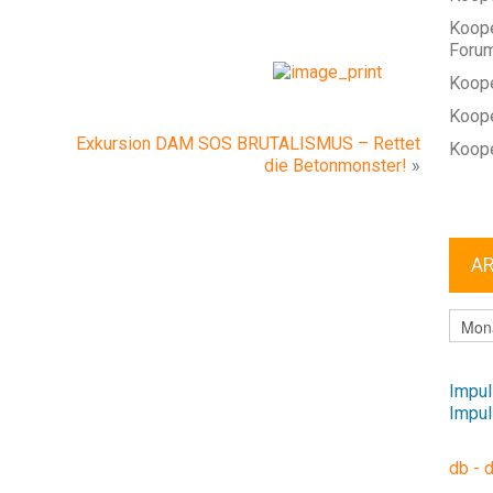
Koope
Foru
Koope
Koope
Exkursion DAM SOS BRUTALISMUS – Rettet
Koope
die Betonmonster!
»
A
ARCHI
Impul
Impul
db - 