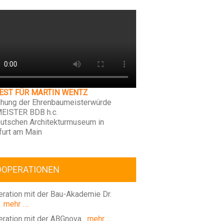
FEST FÜR MARTIN WENTZ
ihung der Ehrenbaumeisterwürde
EISTER BDB h.c.
utschen Architekturmuseum in
furt am Main
OOPERATIONEN
ration mit der Bau-Akademie Dr.
mehr ….
ration mit der ABGnova
mehr ….