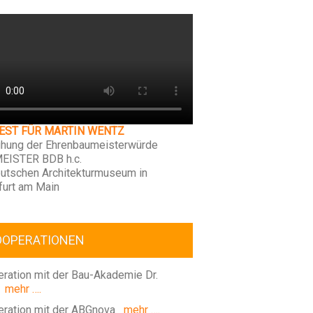
FEST FÜR MARTIN WENTZ
ihung der Ehrenbaumeisterwürde
EISTER BDB h.c.
utschen Architekturmuseum in
furt am Main
OOPERATIONEN
ration mit der Bau-Akademie Dr.
mehr ….
ration mit der ABGnova
mehr ….