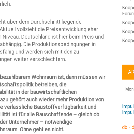
lich.
Koope
Foru
cht über dem Durchschnitt liegende
Koope
ktuell vollzieht die Preisentwicklung eher
Koope
Niveau. Deutschland ist hier beim Preis und
Koope
 abhängig. Die Produktionsbedingungen in
sfähig und werden sich mit den zu
ngen weiter verschlechtern.
A
n bezahlbarem Wohnraum ist, dann müssen wir
schaftspolitik betreiben, die
ARCHI
ilität in der bauwirtschaftlichen
 Dazu gehört auch wieder mehr Produktion von
Impul
ne verlässliche Baustoffverfügbarkeit und
Impul
ität ist für alle Bauschaffende – gleich ob
ender Unternehmer – notwendige
db - 
nraum. Ohne geht es nicht.