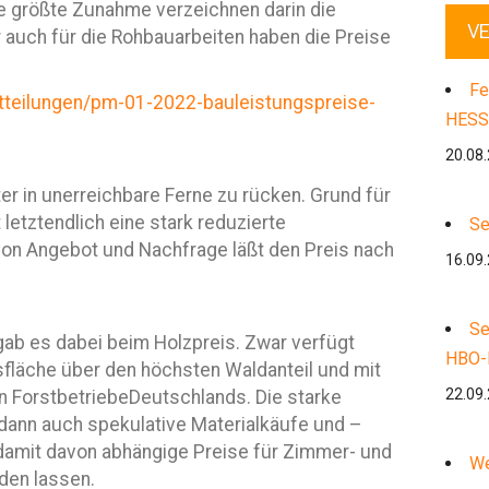
e größte Zunahme verzeichnen darin die
V
 auch für die Rohbauarbeiten haben die Preise
.
Fe
tteilungen/pm-01-2022-bauleistungspreise-
HESS
20.08
er in unerreichbare Ferne zu rücken. Grund für
letztendlich eine stark reduzierte
Se
 von Angebot und Nachfrage läßt den Preis nach
16.09
Se
ab es dabei beim Holzpreis. Zwar verfügt
HBO-
läche über den höchsten Waldanteil und mit
22.09
n ForstbetriebeDeutschlands. Die starke
ann auch spekulative Materialkäufe und –
damit davon abhängige Preise für Zimmer- und
We
den lassen.