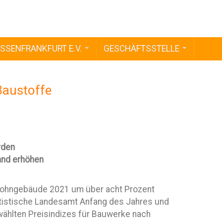
SSENFRANKFURT E.V.
GESCHÄFTSSTELLE
Baustoffe
rden
and erhöhen
 Wohngebäude 2021 um über acht Prozent
tistische Landesamt Anfang des Jahres und
ewählten Preisindizes für Bauwerke nach