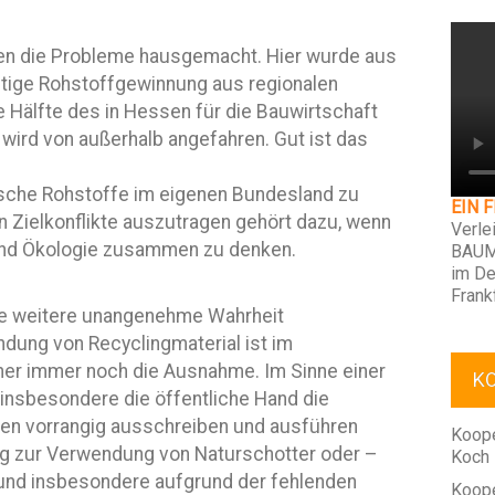
nen die Probleme hausgemacht. Hier wurde aus
ltige Rohstoffgewinnung aus regionalen
 Hälfte des in Hessen für die Bauwirtschaft
 wird von außerhalb angefahren. Gut ist das
lische Rohstoffe im eigenen Bundesland zu
EIN 
n Zielkonflikte auszutragen gehört dazu, wenn
Verle
und Ökologie zusammen zu denken.
BAUM
im De
Frank
 weitere unangenehme Wahrheit
ung von Recyclingmaterial ist im
her immer noch die Ausnahme. Im Sinne einer
K
 insbesondere die öffentliche Hand die
en vorrangig ausschreiben und ausführen
Koope
g zur Verwendung von Naturschotter oder –
Koch
und insbesondere aufgrund der fehlenden
Koope