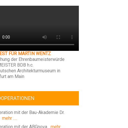
FEST FÜR MARTIN WENTZ
ihung der Ehrenbaumeisterwürde
EISTER BDB h.c.
utschen Architekturmuseum in
furt am Main
OOPERATIONEN
ration mit der Bau-Akademie Dr.
mehr ….
ration mit der ABGnova
mehr ….