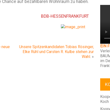
e Chance auf bezahlbaren Wohnraum zu haben.
BDB-HESSENFRANKFURT
EIN 
e neue
Unsere Spitzenkandidaten Tobias Rösinger,
Verle
Elke Rühl und Carsten R. Kulbe stehen zur
BAUM
Wahl.
»
im De
Frank
K
Koope
Koch
Koope