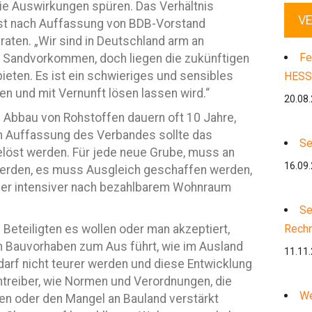
e Auswirkungen spüren. Das Verhältnis
V
st nach Auffassung von BDB-Vorstand
aten. „Wir sind in Deutschland arm an
Fe
e Sandvorkommen, doch liegen die zukünftigen
ten. Es ist ein schwieriges und sensibles
HESS
n und mit Vernunft lösen lassen wird.“
20.08
bbau von Rohstoffen dauern oft 10 Jahre,
ch Auffassung des Verbandes sollte das
Se
löst werden. Für jede neue Grube, muss an
16.09
t werden, es muss Ausgleich geschaffen werden,
mer intensiver nach bezahlbarem Wohnraum
Se
e Beteiligten es wollen oder man akzeptiert,
Rech
 Bauvorhaben zum Aus führt, wie im Ausland
11.11
arf nicht teurer werden und diese Entwicklung
ntreiber, wie Normen und Verordnungen, die
We
en oder den Mangel an Bauland verstärkt