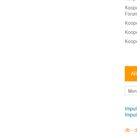
Koope
Foru
Koope
Koope
Koope
A
ARCHI
Impul
Impul
db - 