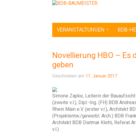
VERANSTALTUNGEN
BDB-HE
Novellierung HBO – Es 
geben
Geschrieben am
11. Januar 2017
Simone Zapke, Leiterin der Bauaufsicht 
(zweite v.l.), Dipl.-Ing. (FH) BDB Andr
Rhein Main e.V. (erster v.r.), Architekt
(Projektentw./gewerbl. Arch.) BDB Frankfur
Architekt BDB Dietmar Kletti, Referat Ar
v.l.)