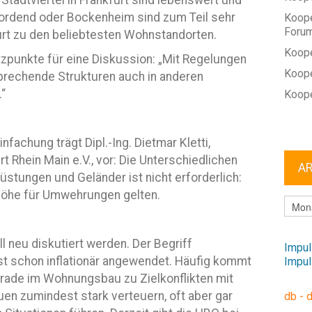
Stadtviertel in Frankfurt sind lebenswert und
Nordend oder Bockenheim sind zum Teil sehr
Koope
Foru
urt zu den beliebtesten Wohnstandorten.
Koope
tzpunkte für eine Diskussion: „Mit Regelungen
Koope
prechende Strukturen auch in anderen
“
Koope
fachung trägt Dipl.-Ing. Dietmar Kletti,
t Rhein Main e.V., vor: Die Unterschiedlichen
A
tungen und Geländer ist nicht erforderlich:
 Höhe für Umwehrungen gelten.
ARCHI
l neu diskutiert werden. Der Begriff
Impul
fast schon inflationär angewendet. Häufig kommt
Impul
erade im Wohnungsbau zu Zielkonflikten mit
en zumindest stark verteuern, oft aber gar
db - 