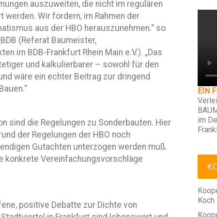
ungen auszuweiten, die nicht im regulären
t werden. Wir fordern, im Rahmen der
matismus aus der HBO herauszunehmen.“ so
t BDB (Referat Baumeister,
ten im BDB-Frankfurt Rhein Main e.V.). „Das
etiger und kalkulierbarer – sowohl für den
und wäre ein echter Beitrag zur dringend
Bauen.“
EIN 
Verle
BAUM
im De
on sind die Regelungen zu Sonderbauten. Hier
Frank
fgrund der Regelungen der HBO noch
endigen Gutachten unterzogen werden muß.
rze konkrete Vereinfachungsvorschläge
K
Koope
Koch
ene, positive Debatte zur Dichte von
Koope