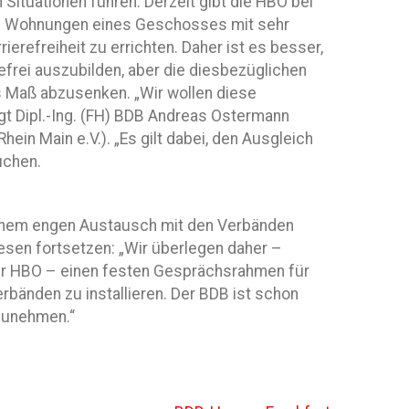
 Situationen führen. Derzeit gibt die HBO bei
he Wohnungen eines Geschosses mit sehr
erefreiheit zu errichten. Daher ist es besser,
frei auszubilden, aber die diesbezüglichen
s Maß abzusenken. „Wir wollen diese
gt Dipl.-Ing. (FH) BDB Andreas Ostermann
ein Main e.V.). „Es gilt dabei, den Ausgleich
uchen.
 einem engen Austausch mit den Verbänden
diesen fortsetzen: „Wir überlegen daher –
er HBO – einen festen Gesprächsrahmen für
bänden zu installieren. Der BDB ist schon
lzunehmen.“