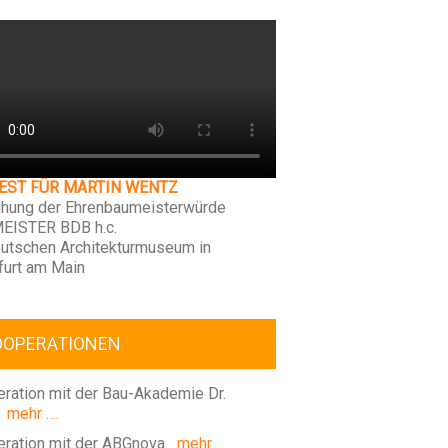
FEST FÜR MARTIN WENTZ
ihung der Ehrenbaumeisterwürde
EISTER BDB h.c.
utschen Architekturmuseum in
furt am Main
OOPERATIONEN
ration mit der Bau-Akademie Dr.
mehr ….
ration mit der ABGnova
mehr ….