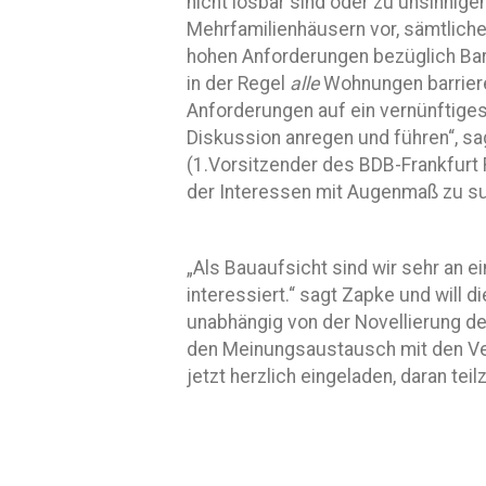
nicht lösbar sind oder zu unsinnigen
Mehrfamilienhäusern vor, sämtlic
hohen Anforderungen bezüglich Barri
in der Regel
alle
Wohnungen barriere
Anforderungen auf ein vernünftige
Diskussion anregen und führen“, sa
(1.Vorsitzender des BDB-Frankfurt Rh
der Interessen mit Augenmaß zu s
„Als Bauaufsicht sind wir sehr an
interessiert.“ sagt Zapke und will 
unabhängig von der Novellierung d
den Meinungsaustausch mit den Ver
jetzt herzlich eingeladen, daran tei