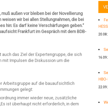
V
, muß außen vor bleiben bei der Novellierung
n weisen wir bei allen Stellungnahmen, die bei
Fe
nes hin: Es darf keine Verschärfungen geben.“
HESS
auaufsicht Frankfurt im Gespräch mit dem BDB-
20.08
Se
 auch das Ziel der Expertengruppe, die sich
16.09
mit Impulsen die Diskussion um die
Se
HBO-
r Arbeitsgruppe auf die bauaufsichtlich
22.09
immungen gelegt:
uordnung immer wieder neue, zusätzliche
We
s ist überhaupt nicht erforderlich, in dem