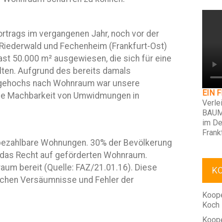
rtrags im vergangenen Jahr, noch vor der
h Riederwald und Fechenheim (Frankfurt-Ost)
ast 50.000 m² ausgewiesen, die sich für eine
ten. Aufgrund des bereits damals
agehochs nach Wohnraum war unsere
EIN 
he Machbarkeit von Umwidmungen in
Verle
BAUM
im De
Frank
 bezahlbare Wohnungen. 30% der Bevölkerung
en das Recht auf geförderten Wohnraum.
raum bereit (Quelle: FAZ/21.01.16). Diese
K
schen Versäumnisse und Fehler der
Koope
Koch
Koope