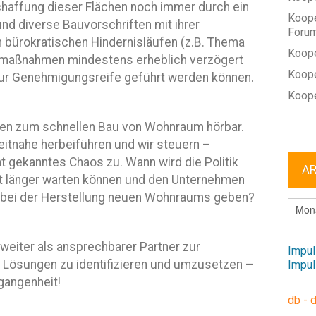
chaffung dieser Flächen noch immer durch ein
Koope
und diverse Bauvorschriften mit ihrer
Foru
en bürokratischen Hindernisläufen (z.B. Thema
Koope
aumaßnahmen mindestens erheblich verzögert
Koope
zur Genehmigungsreife geführt werden können.
Koope
gen zum schnellen Bau von Wohnraum hörbar.
itnahe herbeiführen und wir steuern –
ht gekanntes Chaos zu. Wann wird die Politik
A
cht länger warten können und den Unternehmen
 bei der Herstellung neuen Wohnraums geben?
ARCHI
 weiter als ansprechbarer Partner zur
Impul
e Lösungen zu identifizieren und umzusetzen –
Impul
gangenheit!
db - 