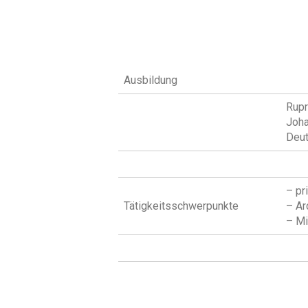
Ausbildung
Rupr
Joha
Deut
– pr
Tätigkeitsschwerpunkte
– Ar
– Mi