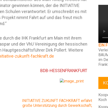
ator gewinnen können, der die INITIATIVE
Schulen verantwortet. Er umschreibt es mit
s Projekt nimmt Fahrt auf und das freut mich
nd.“
ive durch die IHK Frankfurt am Main mit ihrem
Caspar und der VhU Vereinigung der hessischen
EIN 
 Hauptgeschäftsführer Dirk Pollert. Weitere
Verle
BAUM
initiative-zukunft-fachkraft.de
im De
Frank
BDB-HESSENFRANKFURT
K
Koope
Koch
INITIATIVE ZUKUNFT FACHKRAFT erfährt
große Unterstützung durch Gewerkschaft,
Koope