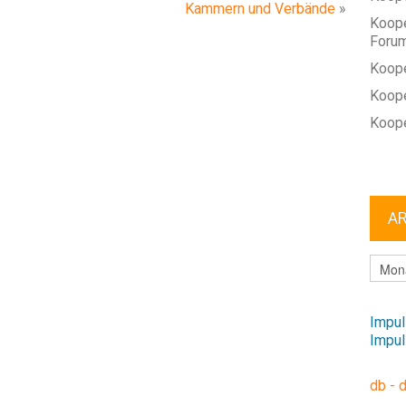
Kammern und Verbände
»
Koope
Foru
Koope
Koope
Koope
A
ARCHI
Impul
Impul
db - 