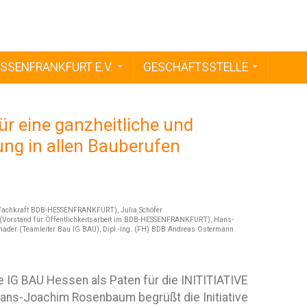
SSENFRANKFURT E.V.
GESCHÄFTSSTELLE
r eine ganzheitliche und
ng in allen Bauberufen
nft Fachkraft BDB-HESSENFRANKFURT), Julia Schöfer
(Vorstand für Öffentlichkeitsarbeit im BDB-HESSENFRANKFURT), Hans-
hader (Teamleiter Bau IG BAU), Dipl.-Ing. (FH) BDB Andreas Ostermann
IG BAU Hessen als Paten für die INITITIATIVE
s-Joachim Rosenbaum begrüßt die Initiative