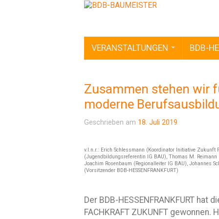
VERANSTALTUNGEN
BDB-HE
Zusammen stehen wir fü
moderne Berufsausbildu
Geschrieben am
18. Juli 2019
v.l.n.r.: Erich Schlessmann (Koordinator Initiative Zuku
(Jugendbildungsreferentin IG BAU), Thomas M. Reimann 
Joachim Rosenbaum (Regionalleiter IG BAU), Johannes Sc
(Vorsitzender BDB-HESSENFRANKFURT)
Der BDB-HESSENFRANKFURT hat die 
FACHKRAFT ZUKUNFT gewonnen. Han