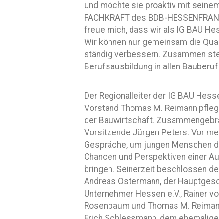
und möchte sie proaktiv mit seine
FACHKRAFT des BDB-HESSENFRANKFU
freue mich, dass wir als IG BAU H
Wir können nur gemeinsam die Quali
ständig verbessern. Zusammen steh
Berufsausbildung in allen Bauberuf
Der Regionalleiter der IG BAU He
Vorstand Thomas M. Reimann pfleg
der Bauwirtschaft. Zusammengebrac
Vorsitzende Jürgen Peters. Vor meh
Gespräche, um jungen Menschen die
Chancen und Perspektiven einer Aus
bringen. Seinerzeit beschlossen 
Andreas Ostermann, der Hauptgesc
Unternehmer Hessen e.V., Rainer vo
Rosenbaum und Thomas M. Reimann 
Erich Schlessmann, dem ehemaligen