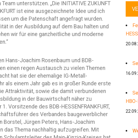
m Team unterstützen. „Die INITIATIVE ZUKUNFT
V
RT ist eine ausgezeichnete Idee und ich
essen um die Patenschaft angefragt wurden.
Fe
tät in der Ausbildung auf dem Bau halten und
HESS
en wir für eine ganzheitliche und moderne
en.“
20.08
ssen Hans-Joachim Rosenbaum und BDB-
Se
en einen regen Austausch zu vielen Themen
16.09
ht hat sie der ehemalige IG-Metall-
r als einem Jahr gab es in großer Runde erste
 Attraktivität, sowie die damit verbundenen
Se
bildung in der Bauwirtschaft näher zu
HBO-
der 1. Vorsitzende des BDB-HESSENFRANKFURT,
22.09
häftsführer des Verbandes baugewerblicher
n Borstel, Jürgen Peters, Hans-Joachim
das Thema nachhaltig aufzugreifen. Mit
We
 Schulamtsleiter des Main-Kinzig-Kreises hat