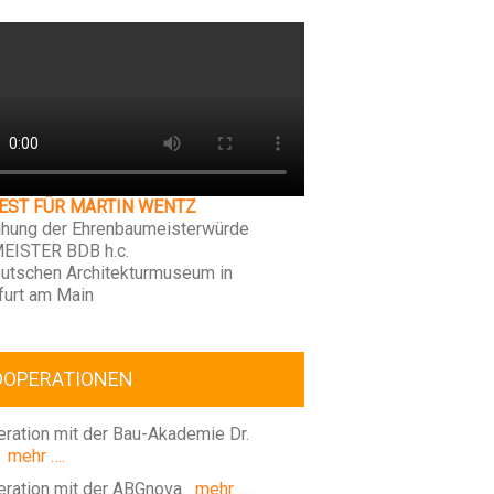
FEST FÜR MARTIN WENTZ
ihung der Ehrenbaumeisterwürde
EISTER BDB h.c.
utschen Architekturmuseum in
furt am Main
OOPERATIONEN
ration mit der Bau-Akademie Dr.
mehr ….
ration mit der ABGnova
mehr ….