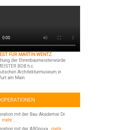
FEST FÜR MARTIN WENTZ
ihung der Ehrenbaumeisterwürde
EISTER BDB h.c.
utschen Architekturmuseum in
furt am Main
OOPERATIONEN
ration mit der Bau-Akademie Dr.
mehr ….
ration mit der ABGnova
mehr ….