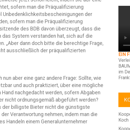
htet, sofern man die Präqualifizierung
l Unbedenklichkeitsbescheinigungen der
en, sofern man die Präqualifizierung
orsitzende des BDB davon überzeugt, dass die
h das System verstanden hat, sich auf die
en. „Aber dann doch bitte die berechtige Frage,
ht ausschließlich der präqualifizierten
EIN 
Verle
BAUM
im De
Frank
 nun aber eine ganz andere Frage: Sollte, wie
tzbar und auch praktiziert, über eine mögliche
en Hand nachgedacht werden, sofern Abgaben
K
er nicht ordnungsgemäß abgeführt werden?
der billigste Bieter nicht die günstigste
us der Verantwortung nehmen, indem man die
Koope
Koch
es Handeln einem Generalunternehmer
Koope