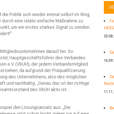
V
die Politik sich wieder einmal selbst im Weg,
 durch eine relativ einfache Maßnahme zu
Fe
tpunkt, um ein erstes starkes Signal zu senden.
HESS
dert!“
20.08
 Mitgliedsunternehmen darauf hin. So
Se
rstel, Hauptgeschäftsführer des Verbandes
16.09
en e.V. (VbUH), der jedem Verbandsmitglied
nterziehen, da aufgrund der Präqualifizierung
ung des Unternehmens, also des möglichen
Se
ft und nachhaltig. „Genau das ist der richtige
Rech
esamtvorstand des VbUH aktiv ist.
11.11
eispiel den Lösungsansatz aus: „Die
We
ilweise jetzt schon leicht, indem sie auf eine