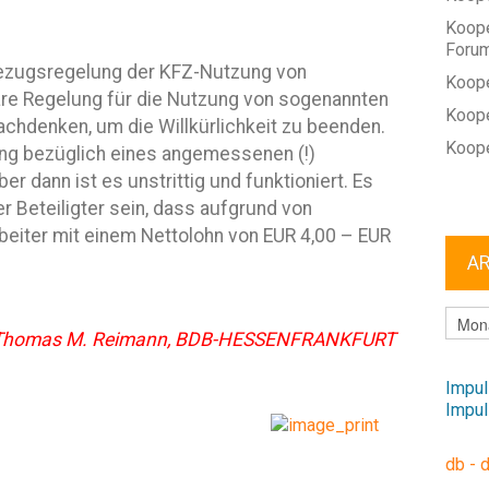
Koope
Foru
bezugsregelung der KFZ-Nutzung von
Koope
are Regelung für die Nutzung von sogenannten
Koope
chdenken, um die Willkürlichkeit zu beenden.
Koope
ung bezüglich eines angemessenen (!)
r dann ist es unstrittig und funktioniert. Es
er Beteiligter sein, dass aufgrund von
iter mit einem Nettolohn von EUR 4,00 – EUR
A
ARCHI
. Thomas M. Reimann, BDB-HESSENFRANKFURT
Impul
Impul
db - 