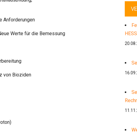
V
e Anforderungen
Fe
Neue Werte für die Bemessung
HESS
20.08
rbereitung
Se
16.09
z von Bioziden
Se
Rech
11.11
roton)
We