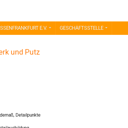
SSENFRANKFURT E.V.
GESCHÄFTSSTELLE
rk und Putz
ndemaß, Detailpunkte
tailausbildung,