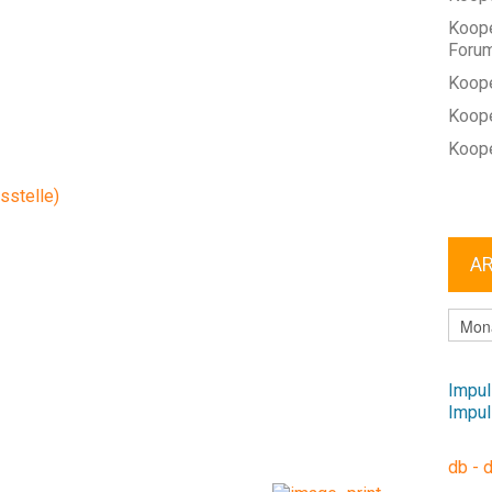
Koope
Foru
Koope
Koope
Koope
stelle)
A
ARCHI
Impul
Impul
db - 