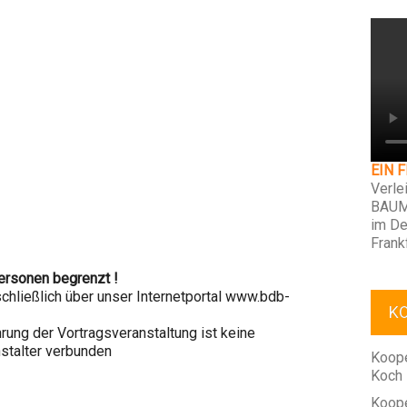
EIN 
Verle
BAUM
im De
Frank
Personen begrenzt !
chließlich über unser Internetportal www.bdb-
K
rung der Vortragsveranstaltung ist keine
stalter verbunden
Koope
Koch
Koope