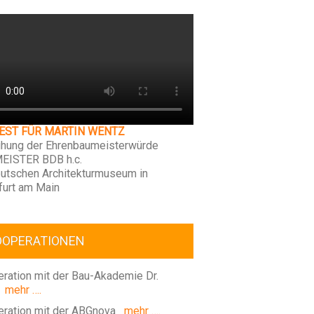
FEST FÜR MARTIN WENTZ
ihung der Ehrenbaumeisterwürde
EISTER BDB h.c.
utschen Architekturmuseum in
furt am Main
OOPERATIONEN
ration mit der Bau-Akademie Dr.
mehr ….
ration mit der ABGnova
mehr ….