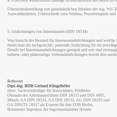
4. Überblick wasserundurchlässige Konstruktionen aus Beton (DAf
Übersichtsdarstellung von grundsätzlichen Inhalten der sog. WU
Auswahlkriterien, Unterschiede zum Neubau, Praxisbeispiele un
5. Abdichtungen von Innenräumen (DIN 18534)
Was braucht der Bestand für Innenraumabdichtungen und welche B
findet man die fachgerechte, passende Abdichtung für die jewe
Details bei Innenraumabdichtungen geregelt und wie sind niveau
bahnen- oder plattenartige Verbundabdichtungen bereits den ane
Referent
Dipl.-Ing. BDB Gerhard Klingelhöfer
öbuv. Sachverständiger für Bauschäden, Pohlheim
Obmann der Arbeitsausschüsse DIN 18533 und DIN 4095,
Mitarb. AA DIN 18534, AA DIN 18532, AG DIN 18195 und
GA DIN/TS 18117 als Experte für den ZDB Berlin,
Beratender Ingenieur der Ingenieurkammer Hessen