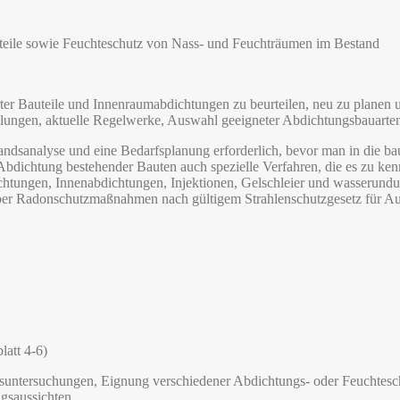
teile sowie Feuchteschutz von Nass- und Feuchträumen im Bestand
er Bauteile und Innenraumabdichtungen zu beurteilen, neu zu planen 
ungen, aktuelle Regelwerke, Auswahl geeigneter Abdichtungsbauarten 
andsanalyse und eine Bedarfsplanung erforderlich, bevor man in die 
dichtung bestehender Bauten auch spezielle Verfahren, die es zu kenne
tungen, Innenabdichtungen, Injektionen, Gelschleier und wasserundur
er Radonschutzmaßnahmen nach gültigem Strahlenschutzgesetz für Aufe
att 4-6)
ndsuntersuchungen, Eignung verschiedener Abdichtungs- oder Feuchtes
lgsaussichten.