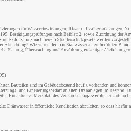
fizierungen für Wassereinwirkungen, Risse u. Rissüberbrückungen, Nu
18195, Bestätigungsprüfungen nach Beiblatt 2. sowie Zuordnung der A
 Radonschutz nach neuem Strahlenschutzgesetz werden vorgestellt. 
er Abdichtung? Wie vermeidet man Stauwasser an erdberührten Bautei
ie Planung, Überwachung und Ausführung erdseitiger Abdichtungen so
95)
rten Bauteilen sind im Gebäudebestand häufig vorhanden und können a
ndsetzungs- und Erneuerungsbedarf an alten Dränanlagen im Bestand.
eitet. Ein aktuelles Merkblatt des Verbandes baugewerblicher Unterne
e Dränwasser in öffentliche Kanalisation abzuleiten, so dass hierfür