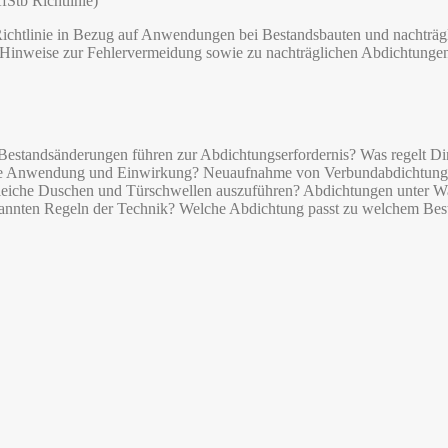
Stb Richtlinie)
-Richtlinie in Bezug auf Anwendungen bei Bestandsbauten und nachtr
d Hinweise zur Fehlervermeidung sowie zu nachträglichen Abdichtung
estandsänderungen führen zur Abdichtungserfordernis? Was regelt Din
ilige Anwendung und Einwirkung? Neuaufnahme von Verbundabdichtung
gleiche Duschen und Türschwellen auszuführen? Abdichtungen unter W
rkannten Regeln der Technik? Welche Abdichtung passt zu welchem Bes