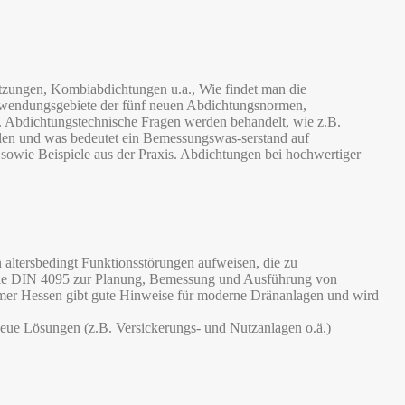
tzungen, Kombiabdichtungen u.a., Wie findet man die
nwendungsgebiete der fünf neuen Abdichtungsnormen,
Abdichtungstechnische Fragen werden behandelt, wie z.B.
len und was bedeutet ein Bemessungswas-serstand auf
wie Beispiele aus der Praxis. Abdichtungen bei hochwertiger
ltersbedingt Funktionsstörungen aufweisen, die zu
 Die DIN 4095 zur Planung, Bemessung und Ausführung von
hmer Hessen gibt gute Hinweise für moderne Dränanlagen und wird
 neue Lösungen (z.B. Versickerungs- und Nutzanlagen o.ä.)