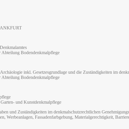
NFRANKFURT
s Denkmalamtes
er Abteilung Bodendenkmalpflege
 Archäologie inkl. Gesetzesgrundlage und die Zuständigkeiten im den
er Abteilung Bodendenkmalpflege
pflege
, Garten- und Kunstdenkmalpflege
gaben und Zuständigkeiten im denkmalschutzrechtlichen Genehmigung
n, Werbeanlagen, Fassadenfarbgebung, Materialgerechtigkeit, Barrieref