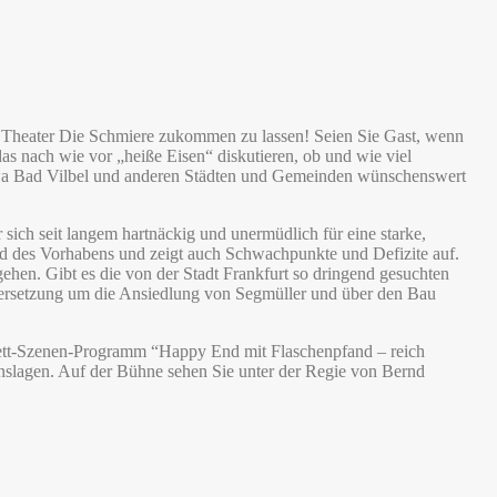
e Theater Die Schmiere zukommen zu lassen! Seien Sie Gast, wenn
as nach wie vor „heiße Eisen“ diskutieren, ob und wie viel
wa Bad Vilbel und anderen Städten und Gemeinden wünschenswert
sich seit langem hartnäckig und unermüdlich für eine starke,
and des Vorhabens und zeigt auch Schwachpunkte und Defizite auf.
ehen. Gibt es die von der Stadt Frankfurt so dringend gesuchten
ersetzung um die Ansiedlung von Segmüller und über den Bau
arett-Szenen-Programm “Happy End mit Flaschenpfand – reich
ebenslagen. Auf der Bühne sehen Sie unter der Regie von Bernd