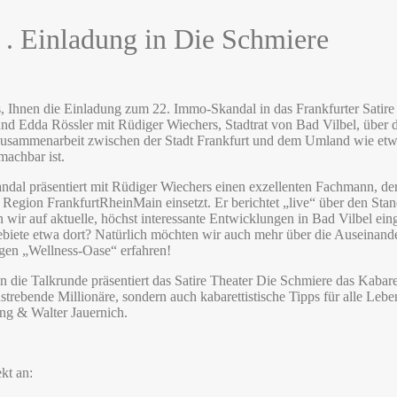
Einladung in Die Schmiere
s, Ihnen die Einladung zum 22. Immo-Skandal in das Frankfurter Satir
und Edda Rössler mit Rüdiger Wiechers, Stadtrat von Bad Vilbel, über d
Zusammenarbeit zwischen der Stadt Frankfurt und dem Umland wie et
machbar ist.
al präsentiert mit Rüdiger Wiechers einen exzellenten Fachmann, der 
 Region FrankfurtRheinMain einsetzt. Er berichtet „live“ über den St
ir auf aktuelle, höchst interessante Entwicklungen in Bad Vilbel eing
iete etwa dort? Natürlich möchten wir auch mehr über die Auseinand
igen „Wellness-Oase“ erfahren!
n die Talkrunde präsentiert das Satire Theater Die Schmiere das Kab
anstrebende Millionäre, sondern auch kabarettistische Tipps für alle L
ing & Walter Jauernich.
kt an: