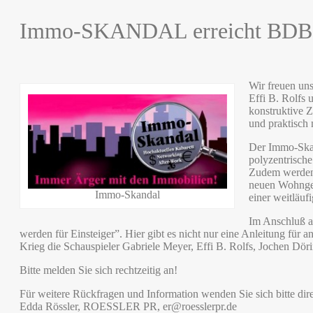
Immo-SKANDAL erreicht BDB . 
Wir freuen un
Effi B. Rolfs 
konstruktive 
und praktisch 
Der Immo-Skand
polyzentrische
Zudem werden w
neuen Wohngeb
Immo-Skandal
einer weitläuf
Im Anschluß a
werden für Einsteiger”. Hier gibt es nicht nur eine Anleitung für 
Krieg die Schauspieler Gabriele Meyer, Effi B. Rolfs, Jochen Dör
Bitte melden Sie sich rechtzeitig an!
Für weitere Rückfragen und Information wenden Sie sich bitte dire
Edda Rössler, ROESSLER PR, er@roesslerpr.de